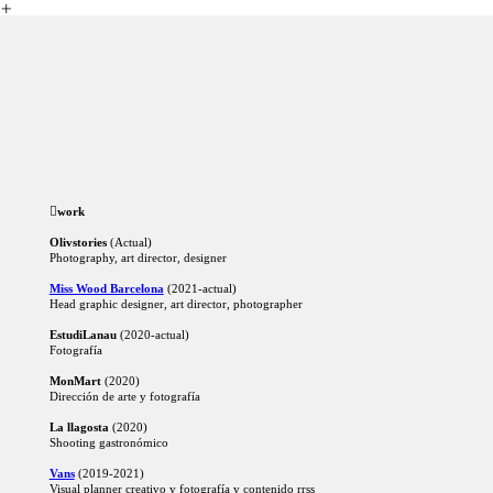
︎
︎︎︎
work
Olivstories
(Actual)
Photography, art director, designer
Miss Wood Barcelona
(2021-actual)
Head graphic designer, art director, photographer
EstudiLanau
(2020-actual)
Fotografía
MonMart
(2020)
Dirección de arte y fotografía
La llagosta
(2020)
Shooting gastronómico
Vans
(2019-2021)
Visual planner creativo y fotografía y contenido rrss